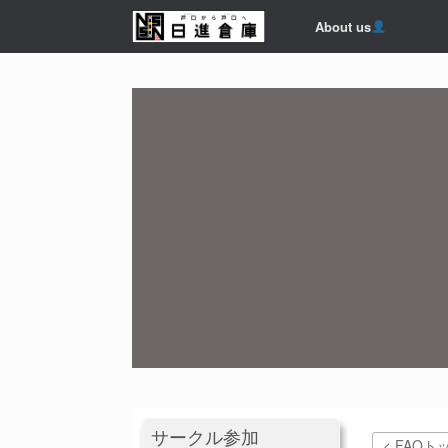
コ
About us
ン
テ
ン
ツ
へ
ス
キ
ッ
プ
サークル参加
< FAQト