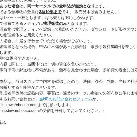
あった場合は、同一サークルでの全申込が無効となります。
できる頒布物の数量は
3種10部まで
です。(販売見本は含みません。)
は1セット一種とします。ばら売りは対応しかねます。
で頒布できるメディアは
物理媒体のみ
となります。
頒布物は物理メディアへ記録して郵送いただくか、ダウンロードURLやダウ
た物理媒体をご用意ください。
の場合、抽選を行わせていただく場合がございます。
落選となった場合、申込に不備があった場合は、事務手数料500円を差し
します。
用料は返金できません。
内容に関して、当団体では一切の責任を負いかねます。
前準備の郵送物に不備があり、頒布を見合わせた場合、参加費の返金には
品は、当日スタッフで内容を確認したのち、法律、条令、判例、当日の社
お断りする可能性がございます。
成者等奥付の記載内容、要否は、通常のサークル参加での頒布物に準じま
するお問い合わせは、
当HPのお問い合わせフォーム
か、
n@nissinwarehouse.comまでお願いします。
sin@nissinwarehouse.comの受信を許可しておいてください。)
流れ