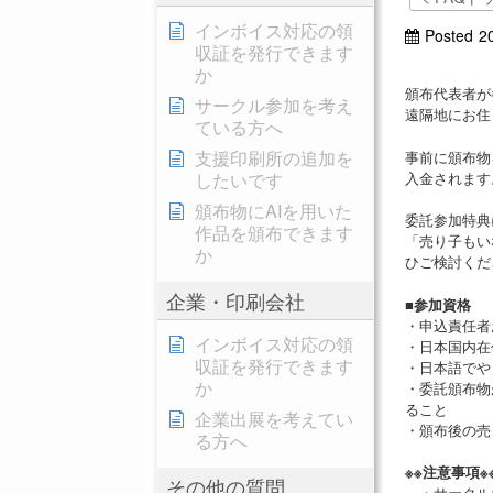
インボイス対応の領
Posted
2
収証を発行できます
か
頒布代表者が
サークル参加を考え
遠隔地にお住
ている方へ
支援印刷所の追加を
事前に頒布物
入金されます
したいです
頒布物にAIを用いた
委託参加特典
作品を頒布できます
「売り子もい
か
ひご検討くだ
企業・印刷会社
■参加資格
・申込責任者
インボイス対応の領
・日本国内在
収証を発行できます
・日本語でや
か
・委託頒布物
ること
企業出展を考えてい
・頒布後の売
る方へ
※※注意事項※
その他の質問
・サークル