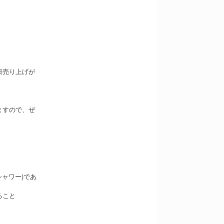
日売り上げが
ますので、ぜ
ャワー)であ
ること