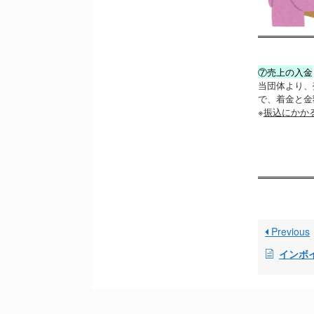
⑦売上の入金
当団体より、
で、着金と金
※
振込にかか
Previous
インボイス