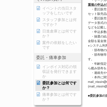
重複の申込が
イベントの当日スタ
・委託販売
ッフをしたいです
セット販売品
・委託販売
スタッフ参加とは何
データ形式の
ですか？
などを記載し
日進倉庫とは何です
・申込多数
か？
・抽選の結果
金額を返金致
案件の依頼をしたい
※システム利
です
・頒布物の
・頒布物等事
委託・痛車参加
す。
・年齢指定作
インボイス対応の領
ら鑑み頒布を
収証を発行できます
・連絡先や作
か
・本件に関
mail_nissi
委託参加とは何です
(mail_nis
か？
痛車参加とは何です
■委託参加の
か？