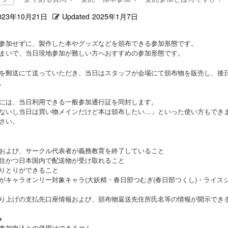
023年10月21日
Updated
2025年1月7日
参加せずに、製作した本やグッズなどを頒布できる参加形態です。
まいで、当日現地参加が難しい方へおすすめの参加形態です。
を郵送にて送っていただき、当日はスタッフが会場にて頒布物を販売し、後
。
には、当日利用できる一般参加通行証を同封します。
ないし当日は買い物メインだけど本は頒布したい…」といった使い方もでき
さい。
および、サークル代表者が義務教育を終了していること
住かつ日本国内で配送物が受け取れること
りとりができること
がキャラオンリー対象キャラ(大妖精・春日部つむぎ(春日部つくし)・ライスシ
り上げの支払先口座情報および、頒布物返送先住所氏名等の情報が開示でき
※
参加申込との併用はできません。