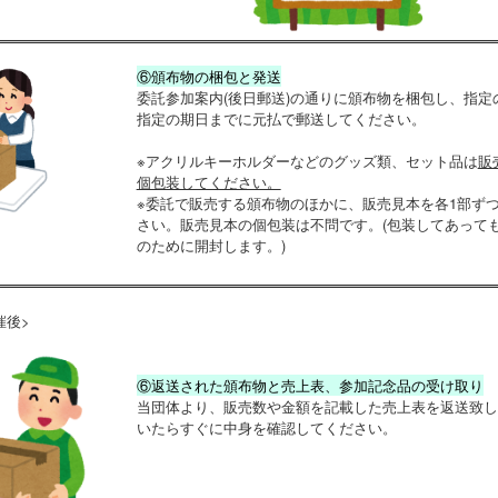
⑥頒布物の梱包と発送
委託参加案内(後日郵送)の通りに頒布物を梱包し、指定
指定の期日までに元払で郵送してください。
※アクリルキーホルダーなどのグッズ類、セット品は
販
個包装してください。
※委託で販売する頒布物のほかに、販売見本を各1部ず
さい。販売見本の個包装は不問です。(包装してあって
のために開封します。)
催後>
⑥返送された頒布物と売上表、参加記念品の受け取り
当団体より、販売数や金額を記載した売上表を返送致し
いたらすぐに中身を確認してください。