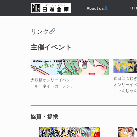
コ
About us
リ
ン
テ
ン
ツ
リンク
へ
ス
キ
主催イベント
ッ
プ
春日部つむ
大妖精オンリーイベント
オンリーイ
「ルーネイトガーデン」
「いんじゃ
協賛・提携