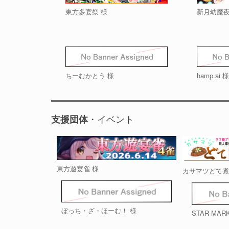
東方多宴祭 様
新月幼魔夜
ちーむかとう 様
hamp.ai 様
・イベント
支援団体
東方遊宴雀 様
カサマツどて煮
ぼっち・ざ・ほーむ！ 様
STAR MAR